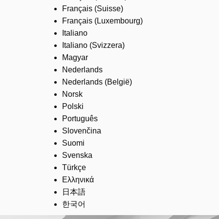
Français (Suisse)
Français (Luxembourg)
Italiano
Italiano (Svizzera)
Magyar
Nederlands
Nederlands (België)
Norsk
Polski
Português
Slovenčina
Suomi
Svenska
Türkçe
Ελληνικά
日本語
한국어