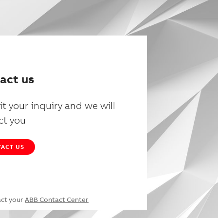
act us
t your inquiry and we will
ct you
ACT US
act your
ABB Contact Center