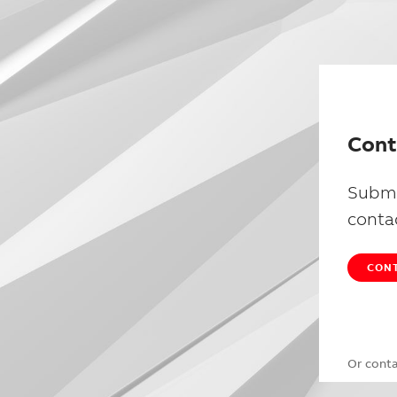
Cont
Submi
conta
CONT
Or cont