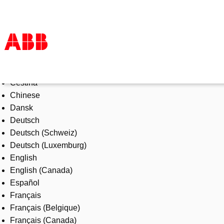
Select Language
Products & Solutions
Čeština
Industries
Chinese
Services
Dansk
About us
Deutsch
Where to buy
Deutsch (Schweiz)
Contact us
Deutsch (Luxemburg)
Careers
English
English (Canada)
Español
Français
Français (Belgique)
Français (Canada)