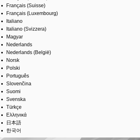
Français (Suisse)
Français (Luxembourg)
Italiano
Italiano (Svizzera)
Magyar
Nederlands
Nederlands (België)
Norsk
Polski
Português
Slovenčina
Suomi
Svenska
Türkçe
Ελληνικά
日本語
한국어