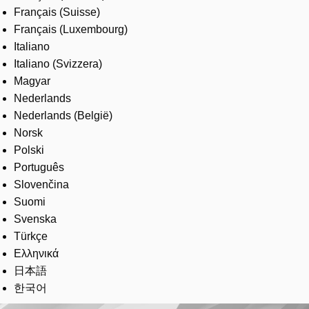
Français (Suisse)
Français (Luxembourg)
Italiano
Italiano (Svizzera)
Magyar
Nederlands
Nederlands (België)
Norsk
Polski
Português
Slovenčina
Suomi
Svenska
Türkçe
Ελληνικά
日本語
한국어