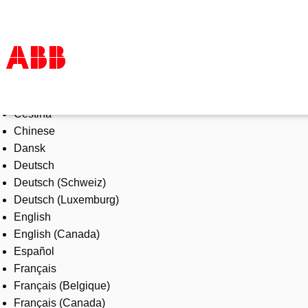
Select Language
Products & Solutions
Čeština
Industries
Chinese
Services
Dansk
About us
Deutsch
Where to buy
Deutsch (Schweiz)
Contact us
Deutsch (Luxemburg)
Careers
English
English (Canada)
Español
Français
Français (Belgique)
Français (Canada)