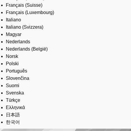
Français (Suisse)
Français (Luxembourg)
Italiano
Italiano (Svizzera)
Magyar
Nederlands
Nederlands (België)
Norsk
Polski
Português
Slovenčina
Suomi
Svenska
Türkçe
Ελληνικά
日本語
한국어