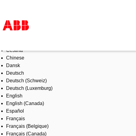
Select Language
Products & Solutions
Čeština
Industries
Chinese
Services
Dansk
About us
Deutsch
Where to buy
Deutsch (Schweiz)
Contact us
Deutsch (Luxemburg)
Careers
English
English (Canada)
Español
Français
Français (Belgique)
Français (Canada)