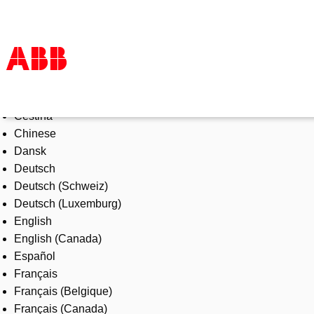
Select Language
Products & Solutions
Čeština
Industries
Chinese
Services
Dansk
About us
Deutsch
Where to buy
Deutsch (Schweiz)
Contact us
Deutsch (Luxemburg)
Careers
English
English (Canada)
Español
Français
Français (Belgique)
Français (Canada)