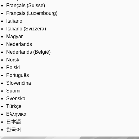
Français (Suisse)
Français (Luxembourg)
Italiano
Italiano (Svizzera)
Magyar
Nederlands
Nederlands (België)
Norsk
Polski
Português
Slovenčina
Suomi
Svenska
Türkçe
Ελληνικά
日本語
한국어