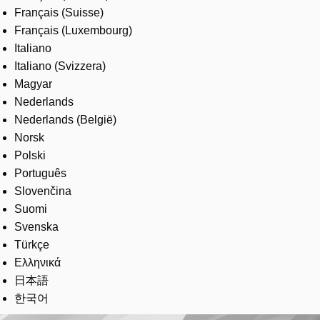
Français (Suisse)
Français (Luxembourg)
Italiano
Italiano (Svizzera)
Magyar
Nederlands
Nederlands (België)
Norsk
Polski
Português
Slovenčina
Suomi
Svenska
Türkçe
Ελληνικά
日本語
한국어