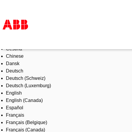
Select Language
Products & Solutions
Čeština
Industries
Chinese
Services
Dansk
About us
Deutsch
Where to buy
Deutsch (Schweiz)
Contact us
Deutsch (Luxemburg)
Careers
English
English (Canada)
Español
Français
Français (Belgique)
Français (Canada)