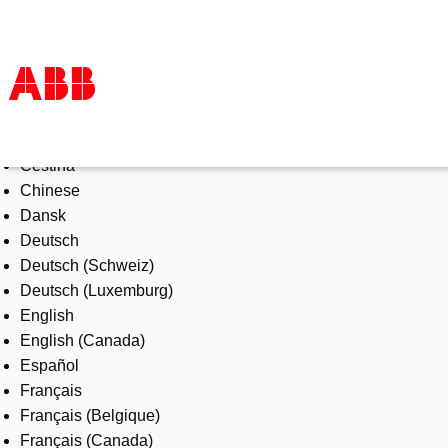
Select Language
Products & Solutions
Čeština
Industries
Chinese
Services
Dansk
About us
Deutsch
Where to buy
Deutsch (Schweiz)
Contact us
Deutsch (Luxemburg)
Careers
English
English (Canada)
Español
Français
Français (Belgique)
Français (Canada)