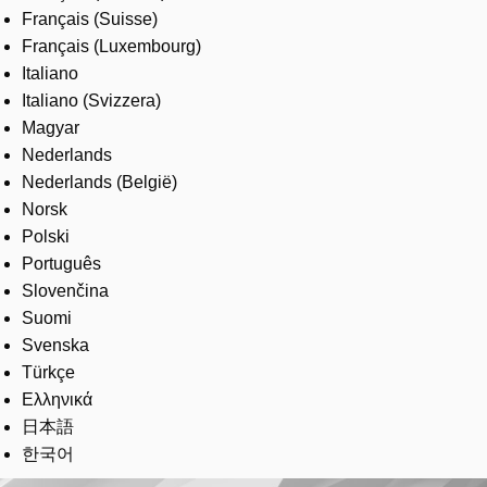
Français (Suisse)
Français (Luxembourg)
Italiano
Italiano (Svizzera)
Magyar
Nederlands
Nederlands (België)
Norsk
Polski
Português
Slovenčina
Suomi
Svenska
Türkçe
Ελληνικά
日本語
한국어