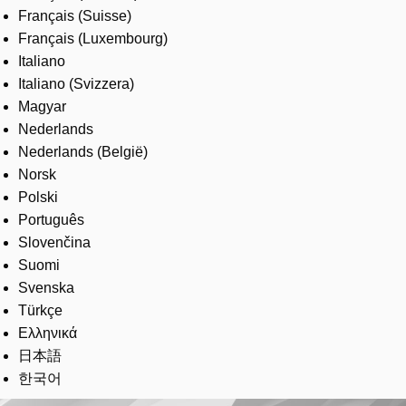
Français (Suisse)
Français (Luxembourg)
Italiano
Italiano (Svizzera)
Magyar
Nederlands
Nederlands (België)
Norsk
Polski
Português
Slovenčina
Suomi
Svenska
Türkçe
Ελληνικά
日本語
한국어