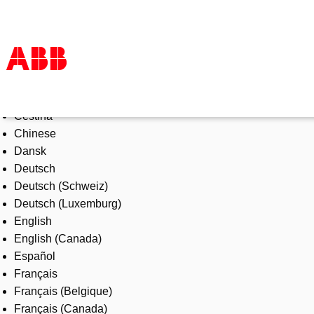
Select Language
Products & Solutions
Čeština
Industries
Chinese
Services
Dansk
About us
Deutsch
Where to buy
Deutsch (Schweiz)
Contact us
Deutsch (Luxemburg)
Careers
English
English (Canada)
Español
Français
Français (Belgique)
Français (Canada)