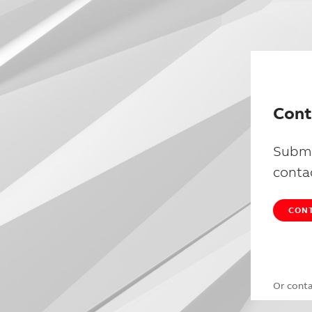
Cont
Submi
conta
CONT
Or cont