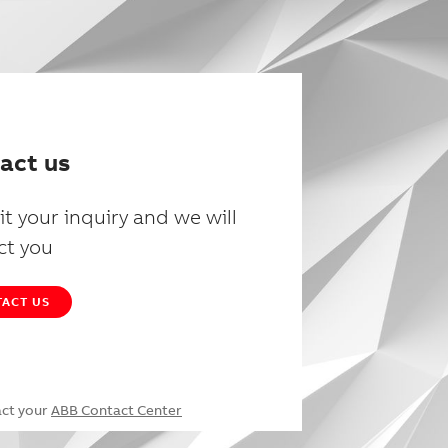
act us
t your inquiry and we will
ct you
ACT US
act your
ABB Contact Center