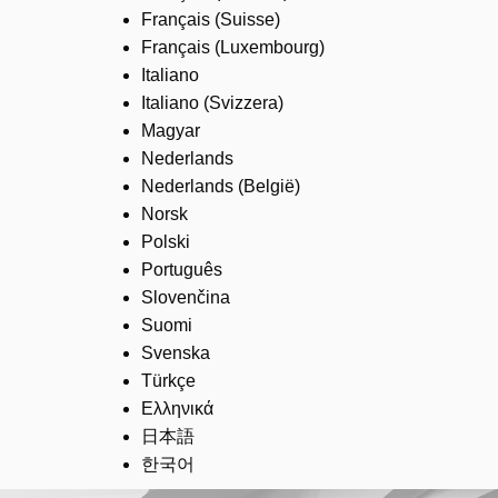
Français (Suisse)
Français (Luxembourg)
Italiano
Italiano (Svizzera)
Magyar
Nederlands
Nederlands (België)
Norsk
Polski
Português
Slovenčina
Suomi
Svenska
Türkçe
Ελληνικά
日本語
한국어