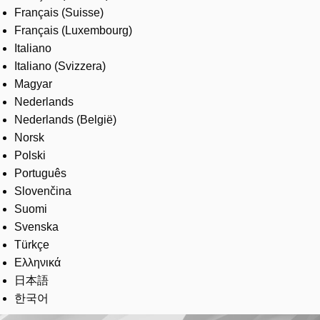
Français (Suisse)
Français (Luxembourg)
Italiano
Italiano (Svizzera)
Magyar
Nederlands
Nederlands (België)
Norsk
Polski
Português
Slovenčina
Suomi
Svenska
Türkçe
Ελληνικά
日本語
한국어