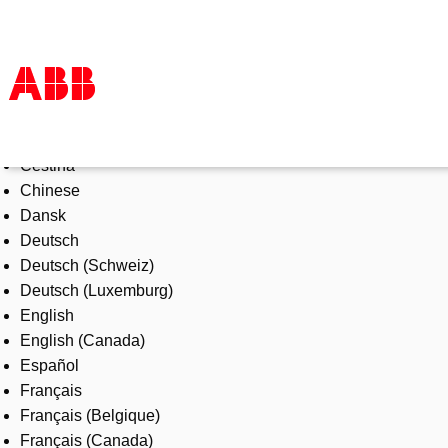
Select Language
Products & Solutions
Čeština
Industries
Chinese
Services
Dansk
About us
Deutsch
Where to buy
Deutsch (Schweiz)
Contact us
Deutsch (Luxemburg)
Careers
English
English (Canada)
Español
Français
Français (Belgique)
Français (Canada)