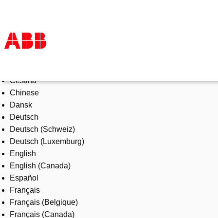
Select Language
Products & Solutions
Čeština
Industries
Chinese
Services
Dansk
About us
Deutsch
Where to buy
Deutsch (Schweiz)
Contact us
Deutsch (Luxemburg)
Careers
English
English (Canada)
Español
Français
Français (Belgique)
Français (Canada)