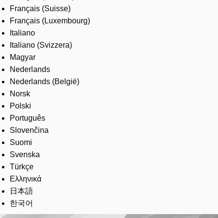
Français (Suisse)
Français (Luxembourg)
Italiano
Italiano (Svizzera)
Magyar
Nederlands
Nederlands (België)
Norsk
Polski
Português
Slovenčina
Suomi
Svenska
Türkçe
Ελληνικά
日本語
한국어