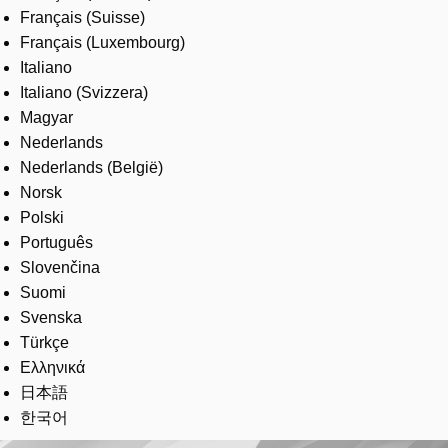
Français (Suisse)
Français (Luxembourg)
Italiano
Italiano (Svizzera)
Magyar
Nederlands
Nederlands (België)
Norsk
Polski
Português
Slovenčina
Suomi
Svenska
Türkçe
Ελληνικά
日本語
한국어