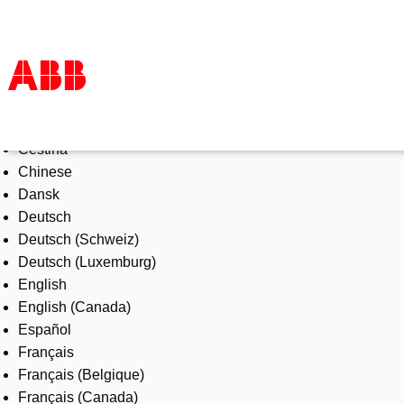
Select Language
Products & Solutions
Čeština
Industries
Chinese
Services
Dansk
About us
Deutsch
Where to buy
Deutsch (Schweiz)
Contact us
Deutsch (Luxemburg)
Careers
English
English (Canada)
Español
Français
Français (Belgique)
Français (Canada)