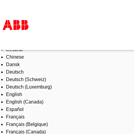
Select Language
Products & Solutions
Čeština
Industries
Chinese
Services
Dansk
About us
Deutsch
Where to buy
Deutsch (Schweiz)
Contact us
Deutsch (Luxemburg)
Careers
English
English (Canada)
Español
Français
Français (Belgique)
Français (Canada)