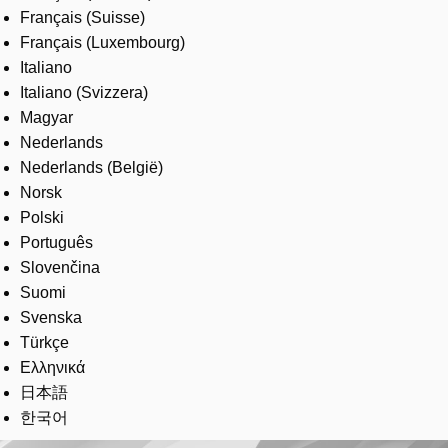
Français (Suisse)
Français (Luxembourg)
Italiano
Italiano (Svizzera)
Magyar
Nederlands
Nederlands (België)
Norsk
Polski
Português
Slovenčina
Suomi
Svenska
Türkçe
Ελληνικά
日本語
한국어