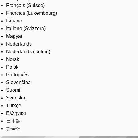
Français (Suisse)
Français (Luxembourg)
Italiano
Italiano (Svizzera)
Magyar
Nederlands
Nederlands (België)
Norsk
Polski
Português
Slovenčina
Suomi
Svenska
Türkçe
Ελληνικά
日本語
한국어