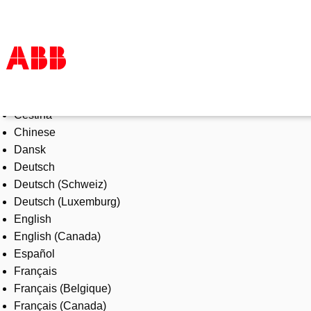
Select Language
Products & Solutions
Čeština
Industries
Chinese
Services
Dansk
About us
Deutsch
Where to buy
Deutsch (Schweiz)
Contact us
Deutsch (Luxemburg)
Careers
English
English (Canada)
Español
Français
Français (Belgique)
Français (Canada)