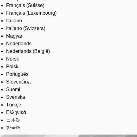
Français (Suisse)
Français (Luxembourg)
Italiano
Italiano (Svizzera)
Magyar
Nederlands
Nederlands (België)
Norsk
Polski
Português
Slovenčina
Suomi
Svenska
Türkçe
Ελληνικά
日本語
한국어