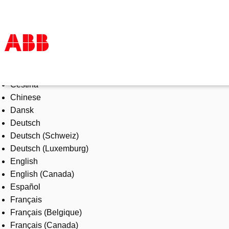
Select Language
Products & Solutions
Čeština
Industries
Chinese
Services
Dansk
About us
Deutsch
Where to buy
Deutsch (Schweiz)
Contact us
Deutsch (Luxemburg)
Careers
English
English (Canada)
Español
Français
Français (Belgique)
Français (Canada)