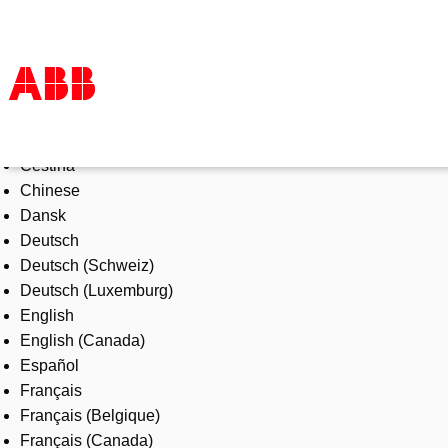
Select Language
Products & Solutions
Čeština
Industries
Chinese
Services
Dansk
About us
Deutsch
Where to buy
Deutsch (Schweiz)
Contact us
Deutsch (Luxemburg)
Careers
English
English (Canada)
Español
Français
Français (Belgique)
Français (Canada)