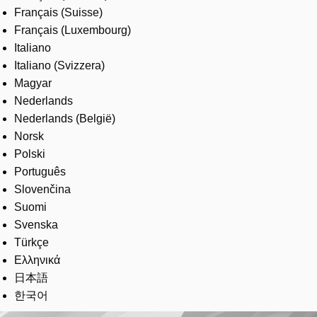
Français (Suisse)
Français (Luxembourg)
Italiano
Italiano (Svizzera)
Magyar
Nederlands
Nederlands (België)
Norsk
Polski
Português
Slovenčina
Suomi
Svenska
Türkçe
Ελληνικά
日本語
한국어