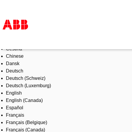
Select Language
Products & Solutions
Čeština
Industries
Chinese
Services
Dansk
About us
Deutsch
Where to buy
Deutsch (Schweiz)
Contact us
Deutsch (Luxemburg)
Careers
English
English (Canada)
Español
Français
Français (Belgique)
Français (Canada)