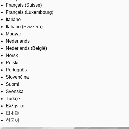
Français (Suisse)
Français (Luxembourg)
Italiano
Italiano (Svizzera)
Magyar
Nederlands
Nederlands (België)
Norsk
Polski
Português
Slovenčina
Suomi
Svenska
Türkçe
Ελληνικά
日本語
한국어