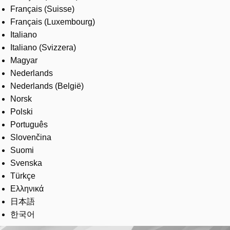
Français (Suisse)
Français (Luxembourg)
Italiano
Italiano (Svizzera)
Magyar
Nederlands
Nederlands (België)
Norsk
Polski
Português
Slovenčina
Suomi
Svenska
Türkçe
Ελληνικά
日本語
한국어