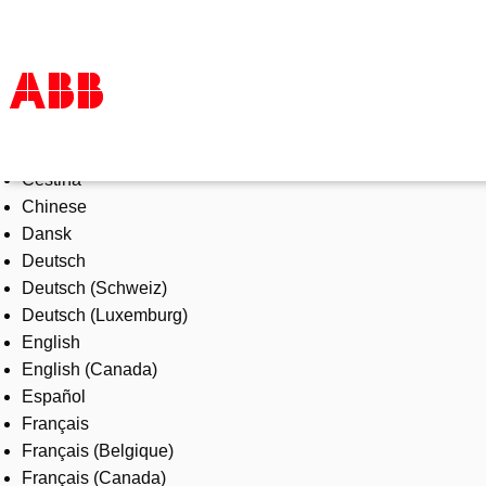
Select Language
Products & Solutions
Čeština
Industries
Chinese
Services
Dansk
About us
Deutsch
Where to buy
Deutsch (Schweiz)
Contact us
Deutsch (Luxemburg)
Careers
English
English (Canada)
Español
Français
Français (Belgique)
Français (Canada)