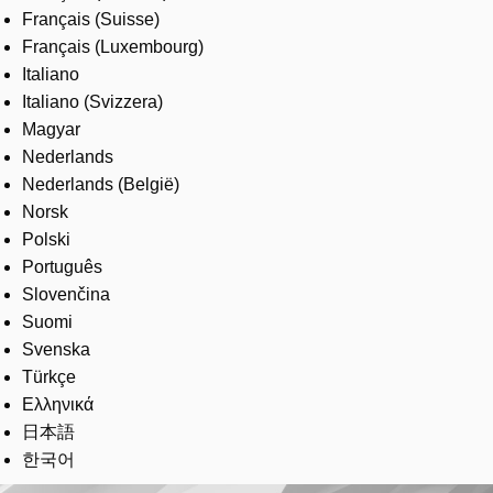
Français (Suisse)
Français (Luxembourg)
Italiano
Italiano (Svizzera)
Magyar
Nederlands
Nederlands (België)
Norsk
Polski
Português
Slovenčina
Suomi
Svenska
Türkçe
Ελληνικά
日本語
한국어