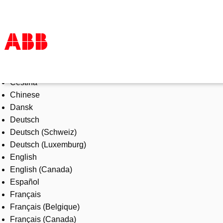
Select Language
Products & Solutions
Čeština
Industries
Chinese
Services
Dansk
About us
Deutsch
Where to buy
Deutsch (Schweiz)
Contact us
Deutsch (Luxemburg)
Careers
English
English (Canada)
Español
Français
Français (Belgique)
Français (Canada)