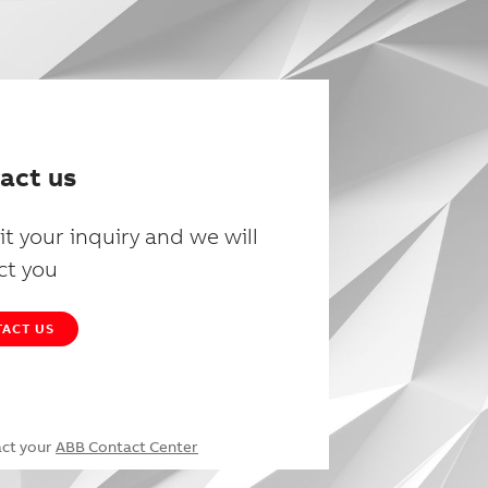
act us
t your inquiry and we will
ct you
ACT US
act your
ABB Contact Center