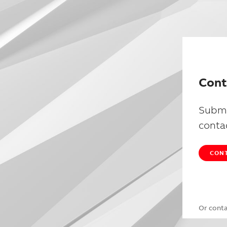
Cont
Submi
conta
CONT
Or cont