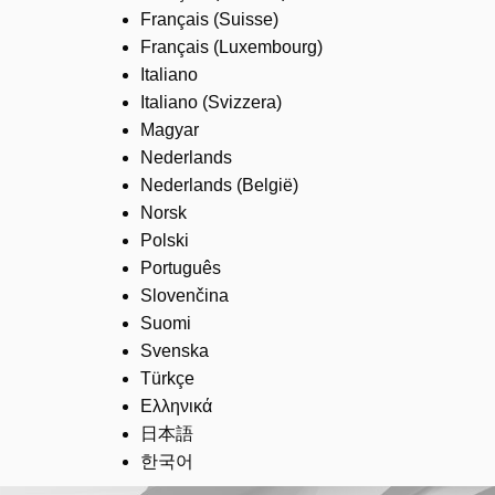
Français (Suisse)
Français (Luxembourg)
Italiano
Italiano (Svizzera)
Magyar
Nederlands
Nederlands (België)
Norsk
Polski
Português
Slovenčina
Suomi
Svenska
Türkçe
Ελληνικά
日本語
한국어