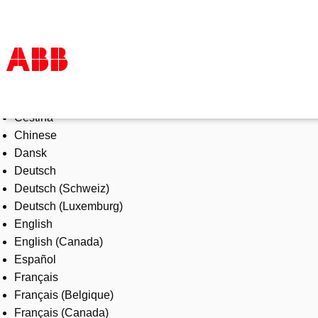
Select Language
Products & Solutions
Čeština
Industries
Chinese
Services
Dansk
About us
Deutsch
Where to buy
Deutsch (Schweiz)
Contact us
Deutsch (Luxemburg)
Careers
English
English (Canada)
Español
Français
Français (Belgique)
Français (Canada)