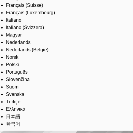
Français (Suisse)
Français (Luxembourg)
Italiano
Italiano (Svizzera)
Magyar
Nederlands
Nederlands (België)
Norsk
Polski
Português
Slovenčina
Suomi
Svenska
Türkçe
Ελληνικά
日本語
한국어