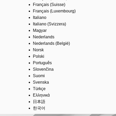
Français (Suisse)
Français (Luxembourg)
Italiano
Italiano (Svizzera)
Magyar
Nederlands
Nederlands (België)
Norsk
Polski
Português
Slovenčina
Suomi
Svenska
Türkçe
Ελληνικά
日本語
한국어