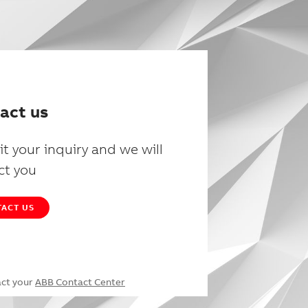
act us
t your inquiry and we will
ct you
ACT US
act your
ABB Contact Center