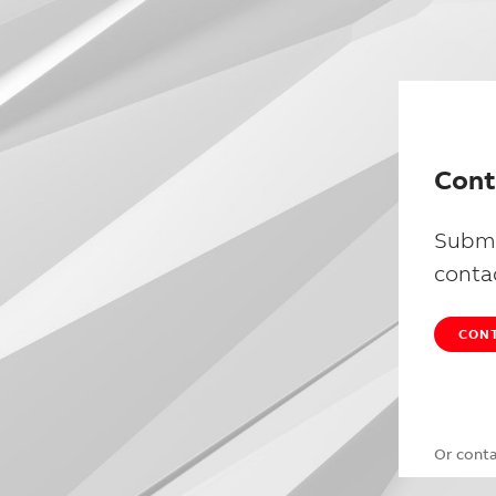
Cont
Submi
conta
CONT
Or cont