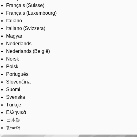
Français (Suisse)
Français (Luxembourg)
Italiano
Italiano (Svizzera)
Magyar
Nederlands
Nederlands (België)
Norsk
Polski
Português
Slovenčina
Suomi
Svenska
Türkçe
Ελληνικά
日本語
한국어