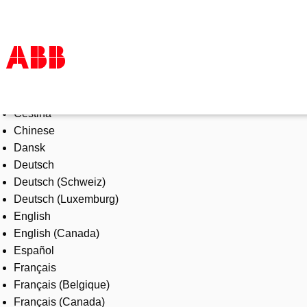
Select Language
Products & Solutions
Čeština
Industries
Chinese
Services
Dansk
About us
Deutsch
Where to buy
Deutsch (Schweiz)
Contact us
Deutsch (Luxemburg)
Careers
English
English (Canada)
Español
Français
Français (Belgique)
Français (Canada)