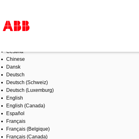
Select Language
Products & Solutions
Čeština
Industries
Chinese
Services
Dansk
About us
Deutsch
Where to buy
Deutsch (Schweiz)
Contact us
Deutsch (Luxemburg)
Careers
English
English (Canada)
Español
Français
Français (Belgique)
Français (Canada)