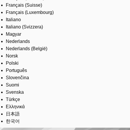
Français (Suisse)
Français (Luxembourg)
Italiano
Italiano (Svizzera)
Magyar
Nederlands
Nederlands (België)
Norsk
Polski
Português
Slovenčina
Suomi
Svenska
Türkçe
Ελληνικά
日本語
한국어