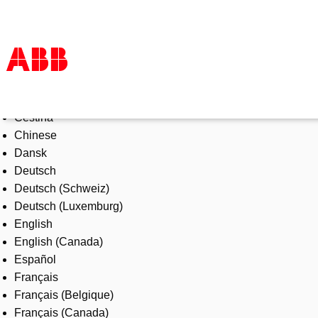
Select Language
Products & Solutions
Čeština
Industries
Chinese
Services
Dansk
About us
Deutsch
Where to buy
Deutsch (Schweiz)
Contact us
Deutsch (Luxemburg)
Careers
English
English (Canada)
Español
Français
Français (Belgique)
Français (Canada)