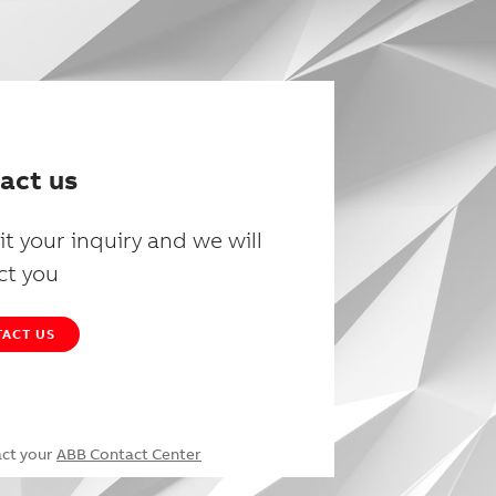
act us
t your inquiry and we will
ct you
ACT US
act your
ABB Contact Center