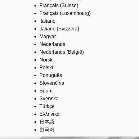
Français (Suisse)
Français (Luxembourg)
Italiano
Italiano (Svizzera)
Magyar
Nederlands
Nederlands (België)
Norsk
Polski
Português
Slovenčina
Suomi
Svenska
Türkçe
Ελληνικά
日本語
한국어