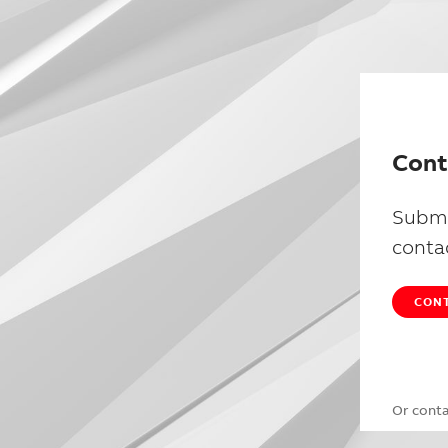
Cont
Submi
conta
CONT
Or cont