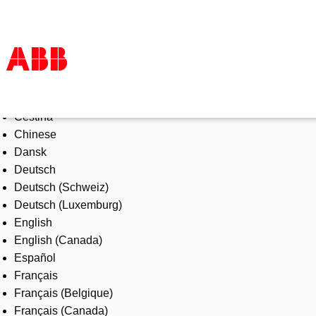
Select Language
Products & Solutions
Čeština
Industries
Chinese
Services
Dansk
About us
Deutsch
Where to buy
Deutsch (Schweiz)
Contact us
Deutsch (Luxemburg)
Careers
English
English (Canada)
Español
Français
Français (Belgique)
Français (Canada)