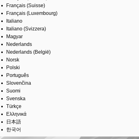
Français (Suisse)
Français (Luxembourg)
Italiano
Italiano (Svizzera)
Magyar
Nederlands
Nederlands (België)
Norsk
Polski
Português
Slovenčina
Suomi
Svenska
Türkçe
Ελληνικά
日本語
한국어