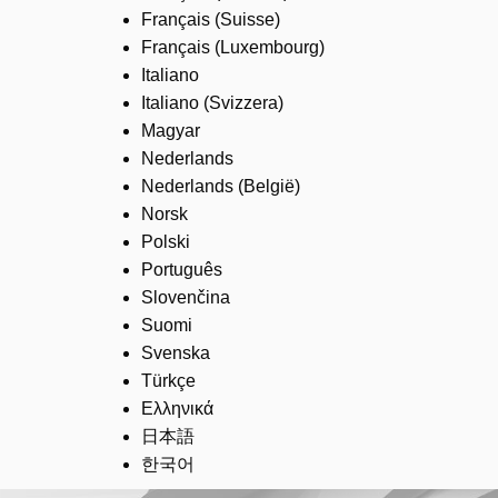
Français (Suisse)
Français (Luxembourg)
Italiano
Italiano (Svizzera)
Magyar
Nederlands
Nederlands (België)
Norsk
Polski
Português
Slovenčina
Suomi
Svenska
Türkçe
Ελληνικά
日本語
한국어