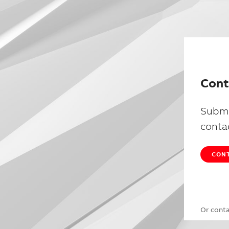
Cont
Submi
conta
CONT
Or cont