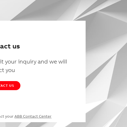
act us
t your inquiry and we will
ct you
ACT US
act your
ABB Contact Center