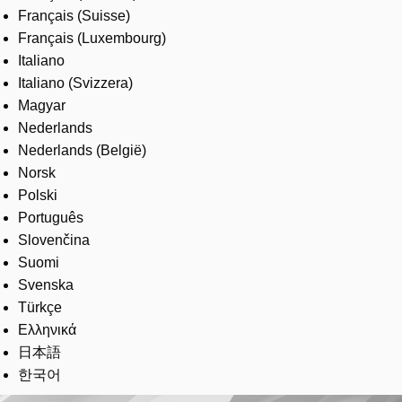
Français (Suisse)
Français (Luxembourg)
Italiano
Italiano (Svizzera)
Magyar
Nederlands
Nederlands (België)
Norsk
Polski
Português
Slovenčina
Suomi
Svenska
Türkçe
Ελληνικά
日本語
한국어