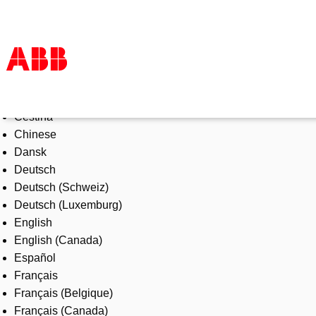
Select Language
Products & Solutions
Čeština
Industries
Chinese
Services
Dansk
About us
Deutsch
Where to buy
Deutsch (Schweiz)
Contact us
Deutsch (Luxemburg)
Careers
English
English (Canada)
Español
Français
Français (Belgique)
Français (Canada)