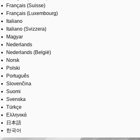
Français (Suisse)
Français (Luxembourg)
Italiano
Italiano (Svizzera)
Magyar
Nederlands
Nederlands (België)
Norsk
Polski
Português
Slovenčina
Suomi
Svenska
Türkçe
Ελληνικά
日本語
한국어