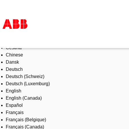
Select Language
Products & Solutions
Čeština
Industries
Chinese
Services
Dansk
About us
Deutsch
Where to buy
Deutsch (Schweiz)
Contact us
Deutsch (Luxemburg)
Careers
English
English (Canada)
Español
Français
Français (Belgique)
Français (Canada)