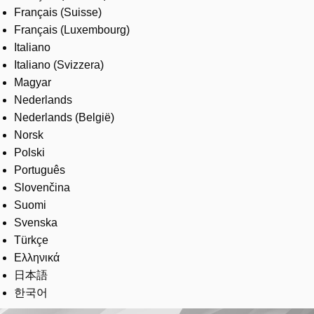
Français (Suisse)
Français (Luxembourg)
Italiano
Italiano (Svizzera)
Magyar
Nederlands
Nederlands (België)
Norsk
Polski
Português
Slovenčina
Suomi
Svenska
Türkçe
Ελληνικά
日本語
한국어