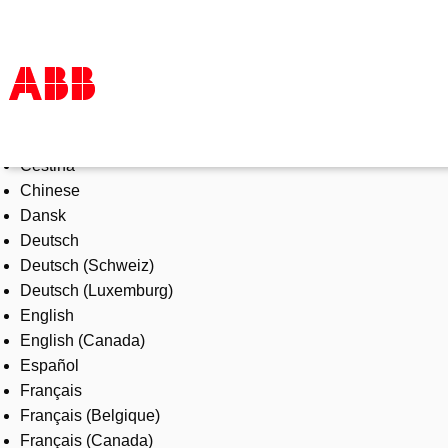
Select Language
Products & Solutions
Čeština
Industries
Chinese
Services
Dansk
About us
Deutsch
Where to buy
Deutsch (Schweiz)
Contact us
Deutsch (Luxemburg)
Careers
English
English (Canada)
Español
Français
Français (Belgique)
Français (Canada)