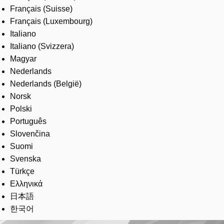
Français (Suisse)
Français (Luxembourg)
Italiano
Italiano (Svizzera)
Magyar
Nederlands
Nederlands (België)
Norsk
Polski
Português
Slovenčina
Suomi
Svenska
Türkçe
Ελληνικά
日本語
한국어