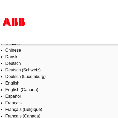
Select Language
Products & Solutions
Čeština
Industries
Chinese
Services
Dansk
About us
Deutsch
Where to buy
Deutsch (Schweiz)
Contact us
Deutsch (Luxemburg)
Careers
English
English (Canada)
Español
Français
Français (Belgique)
Français (Canada)