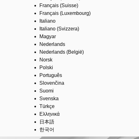
Français (Suisse)
Français (Luxembourg)
Italiano
Italiano (Svizzera)
Magyar
Nederlands
Nederlands (België)
Norsk
Polski
Português
Slovenčina
Suomi
Svenska
Türkçe
Ελληνικά
日本語
한국어