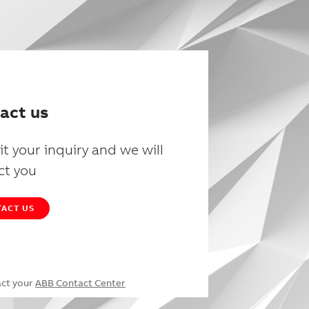
act us
t your inquiry and we will
ct you
ACT US
act your
ABB Contact Center