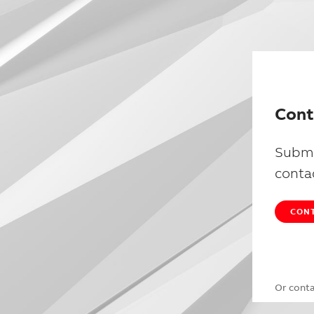
Cont
Submi
conta
CONT
Or cont