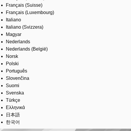
Français (Suisse)
Français (Luxembourg)
Italiano
Italiano (Svizzera)
Magyar
Nederlands
Nederlands (België)
Norsk
Polski
Português
Slovenčina
Suomi
Svenska
Türkçe
Ελληνικά
日本語
한국어