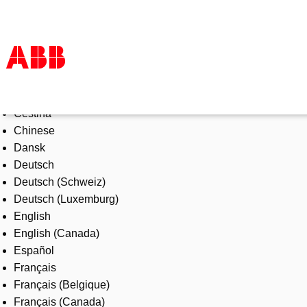
Select Language
Products & Solutions
Čeština
Industries
Chinese
Services
Dansk
About us
Deutsch
Where to buy
Deutsch (Schweiz)
Contact us
Deutsch (Luxemburg)
Careers
English
English (Canada)
Español
Français
Français (Belgique)
Français (Canada)