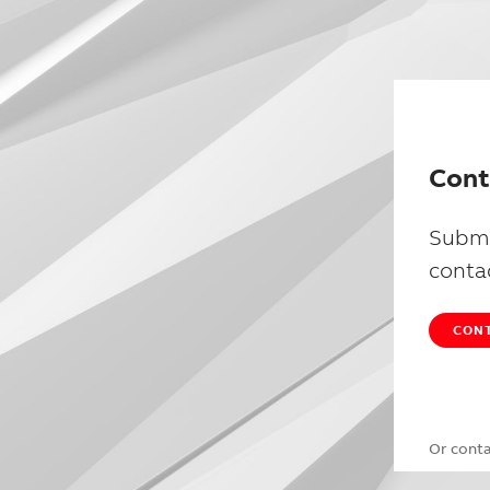
Cont
Submi
conta
CONT
Or cont