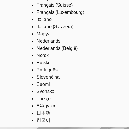
Français (Suisse)
Français (Luxembourg)
Italiano
Italiano (Svizzera)
Magyar
Nederlands
Nederlands (België)
Norsk
Polski
Português
Slovenčina
Suomi
Svenska
Türkçe
Ελληνικά
日本語
한국어