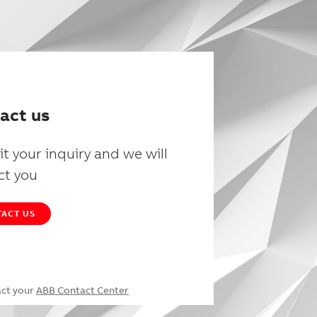
act us
t your inquiry and we will
ct you
ACT US
act your
ABB Contact Center