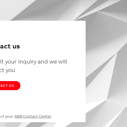
act us
t your inquiry and we will
ct you
ACT US
act your
ABB Contact Center