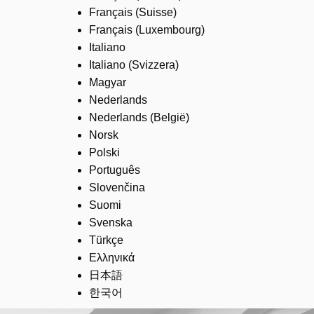
Français (Suisse)
Français (Luxembourg)
Italiano
Italiano (Svizzera)
Magyar
Nederlands
Nederlands (België)
Norsk
Polski
Português
Slovenčina
Suomi
Svenska
Türkçe
Ελληνικά
日本語
한국어