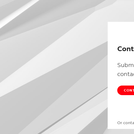
Cont
Submi
conta
CONT
Or cont