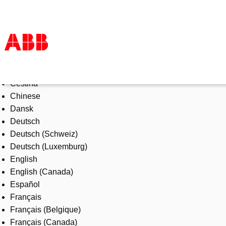
Select Language
Products & Solutions
Čeština
Industries
Chinese
Services
Dansk
About us
Deutsch
Where to buy
Deutsch (Schweiz)
Contact us
Deutsch (Luxemburg)
Careers
English
English (Canada)
Español
Français
Français (Belgique)
Français (Canada)