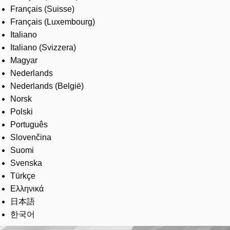
Français (Suisse)
Français (Luxembourg)
Italiano
Italiano (Svizzera)
Magyar
Nederlands
Nederlands (België)
Norsk
Polski
Português
Slovenčina
Suomi
Svenska
Türkçe
Ελληνικά
日本語
한국어