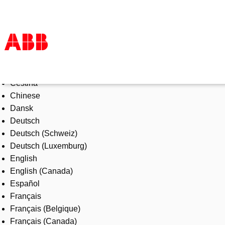
Select Language
Products & Solutions
Čeština
Industries
Chinese
Services
Dansk
About us
Deutsch
Where to buy
Deutsch (Schweiz)
Contact us
Deutsch (Luxemburg)
Careers
English
English (Canada)
Español
Français
Français (Belgique)
Français (Canada)