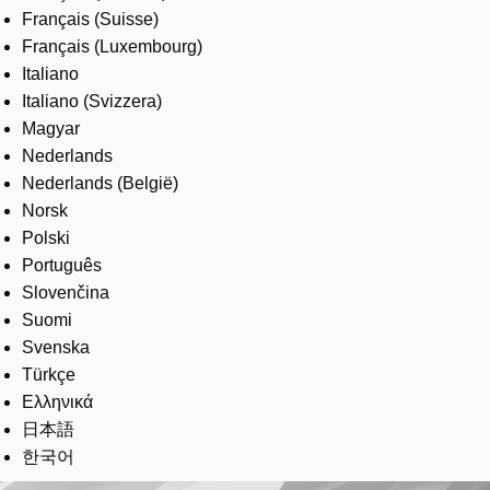
Français (Suisse)
Français (Luxembourg)
Italiano
Italiano (Svizzera)
Magyar
Nederlands
Nederlands (België)
Norsk
Polski
Português
Slovenčina
Suomi
Svenska
Türkçe
Ελληνικά
日本語
한국어