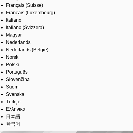
Français (Suisse)
Français (Luxembourg)
Italiano
Italiano (Svizzera)
Magyar
Nederlands
Nederlands (België)
Norsk
Polski
Português
Slovenčina
Suomi
Svenska
Türkçe
Ελληνικά
日本語
한국어