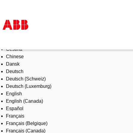
Select Language
Products & Solutions
Čeština
Industries
Chinese
Services
Dansk
About us
Deutsch
Where to buy
Deutsch (Schweiz)
Contact us
Deutsch (Luxemburg)
Careers
English
English (Canada)
Español
Français
Français (Belgique)
Français (Canada)