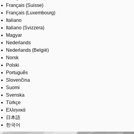
Français (Suisse)
Français (Luxembourg)
Italiano
Italiano (Svizzera)
Magyar
Nederlands
Nederlands (België)
Norsk
Polski
Português
Slovenčina
Suomi
Svenska
Türkçe
Ελληνικά
日本語
한국어