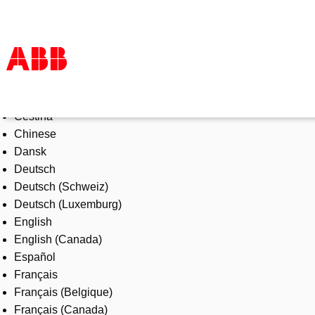
Select Language
Products & Solutions
Čeština
Industries
Chinese
Services
Dansk
About us
Deutsch
Where to buy
Deutsch (Schweiz)
Contact us
Deutsch (Luxemburg)
Careers
English
English (Canada)
Español
Français
Français (Belgique)
Français (Canada)