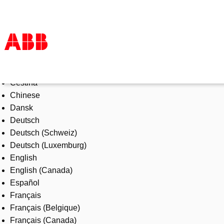
Select Language
Products & Solutions
Čeština
Industries
Chinese
Services
Dansk
About us
Deutsch
Where to buy
Deutsch (Schweiz)
Contact us
Deutsch (Luxemburg)
Careers
English
English (Canada)
Español
Français
Français (Belgique)
Français (Canada)