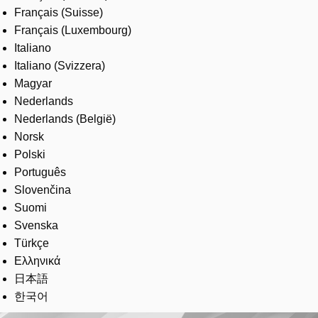
Français (Suisse)
Français (Luxembourg)
Italiano
Italiano (Svizzera)
Magyar
Nederlands
Nederlands (België)
Norsk
Polski
Português
Slovenčina
Suomi
Svenska
Türkçe
Ελληνικά
日本語
한국어