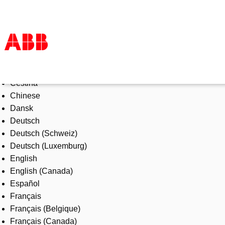
Select Language
Products & Solutions
Čeština
Industries
Chinese
Services
Dansk
About us
Deutsch
Where to buy
Deutsch (Schweiz)
Contact us
Deutsch (Luxemburg)
Careers
English
English (Canada)
Español
Français
Français (Belgique)
Français (Canada)