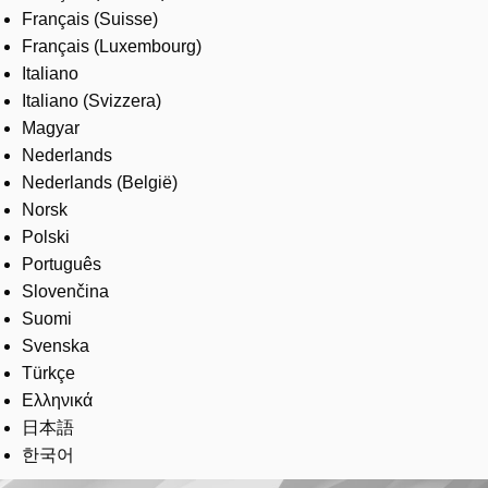
Français (Suisse)
Français (Luxembourg)
Italiano
Italiano (Svizzera)
Magyar
Nederlands
Nederlands (België)
Norsk
Polski
Português
Slovenčina
Suomi
Svenska
Türkçe
Ελληνικά
日本語
한국어