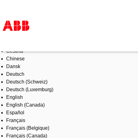
Select Language
Products & Solutions
Čeština
Industries
Chinese
Services
Dansk
About us
Deutsch
Where to buy
Deutsch (Schweiz)
Contact us
Deutsch (Luxemburg)
Careers
English
English (Canada)
Español
Français
Français (Belgique)
Français (Canada)