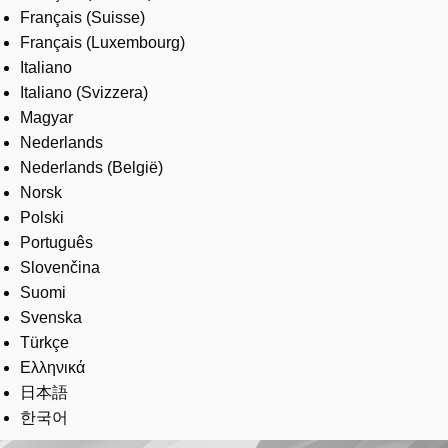
Français (Suisse)
Français (Luxembourg)
Italiano
Italiano (Svizzera)
Magyar
Nederlands
Nederlands (België)
Norsk
Polski
Português
Slovenčina
Suomi
Svenska
Türkçe
Ελληνικά
日本語
한국어