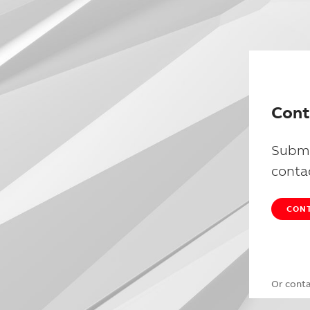
Cont
Submi
conta
CONT
Or cont