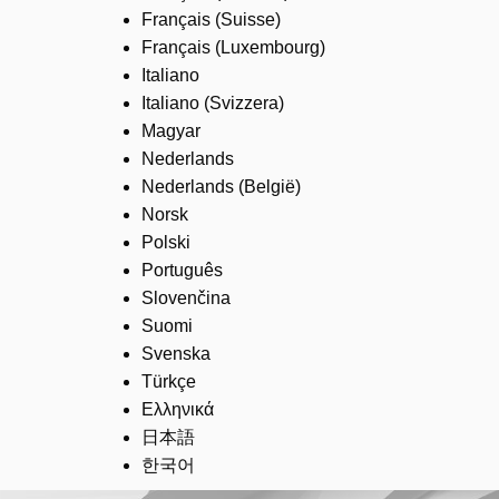
Français (Suisse)
Français (Luxembourg)
Italiano
Italiano (Svizzera)
Magyar
Nederlands
Nederlands (België)
Norsk
Polski
Português
Slovenčina
Suomi
Svenska
Türkçe
Ελληνικά
日本語
한국어