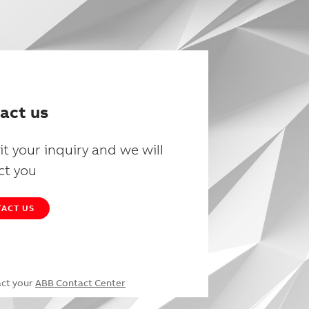
act us
t your inquiry and we will
ct you
ACT US
act your
ABB Contact Center