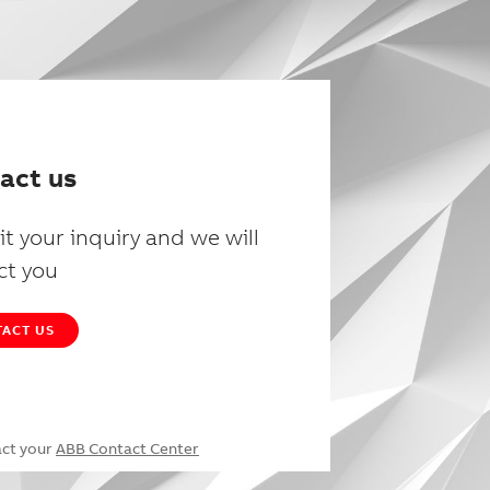
act us
t your inquiry and we will
ct you
ACT US
act your
ABB Contact Center