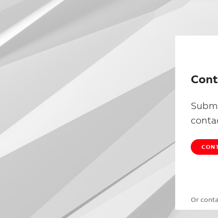
Cont
Submi
conta
CONT
Or cont