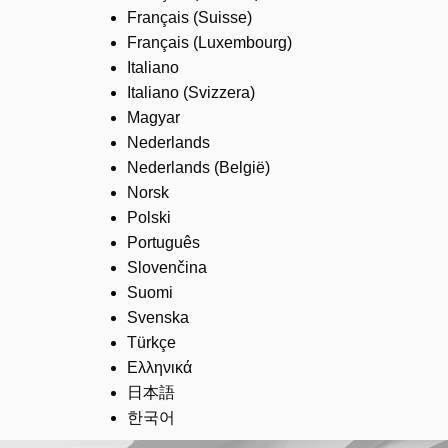
Français (Suisse)
Français (Luxembourg)
Italiano
Italiano (Svizzera)
Magyar
Nederlands
Nederlands (België)
Norsk
Polski
Português
Slovenčina
Suomi
Svenska
Türkçe
Ελληνικά
日本語
한국어