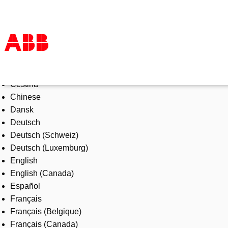
Select Language
Products & Solutions
Čeština
Industries
Chinese
Services
Dansk
About us
Deutsch
Where to buy
Deutsch (Schweiz)
Contact us
Deutsch (Luxemburg)
Careers
English
English (Canada)
Español
Français
Français (Belgique)
Français (Canada)