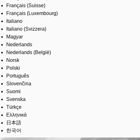
Français (Suisse)
Français (Luxembourg)
Italiano
Italiano (Svizzera)
Magyar
Nederlands
Nederlands (België)
Norsk
Polski
Português
Slovenčina
Suomi
Svenska
Türkçe
Ελληνικά
日本語
한국어