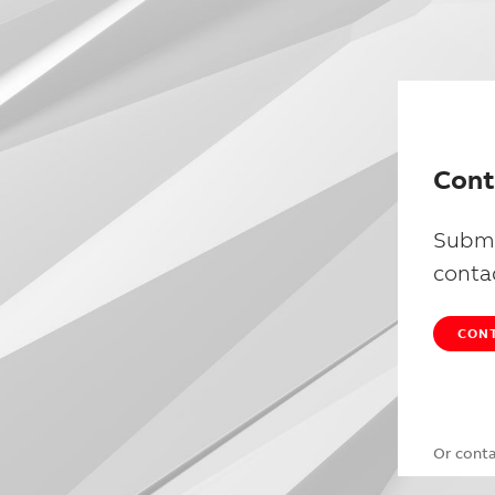
Cont
Submi
conta
CONT
Or cont