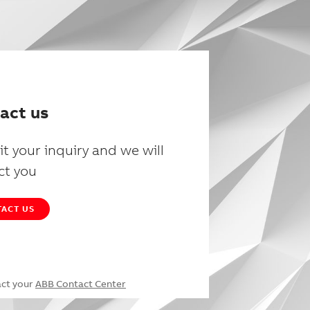
act us
t your inquiry and we will
ct you
ACT US
act your
ABB Contact Center