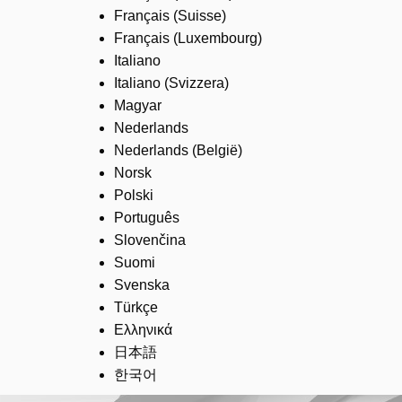
Français (Suisse)
Français (Luxembourg)
Italiano
Italiano (Svizzera)
Magyar
Nederlands
Nederlands (België)
Norsk
Polski
Português
Slovenčina
Suomi
Svenska
Türkçe
Ελληνικά
日本語
한국어