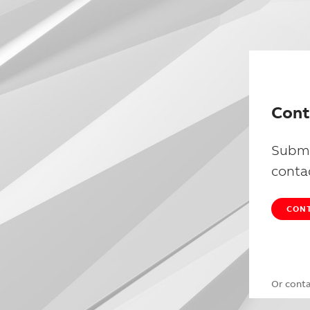
Cont
Submi
conta
CONT
Or cont