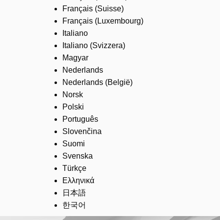
Français (Suisse)
Français (Luxembourg)
Italiano
Italiano (Svizzera)
Magyar
Nederlands
Nederlands (België)
Norsk
Polski
Português
Slovenčina
Suomi
Svenska
Türkçe
Ελληνικά
日本語
한국어