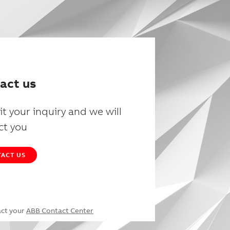
act us
t your inquiry and we will
ct you
ACT US
act your
ABB Contact Center