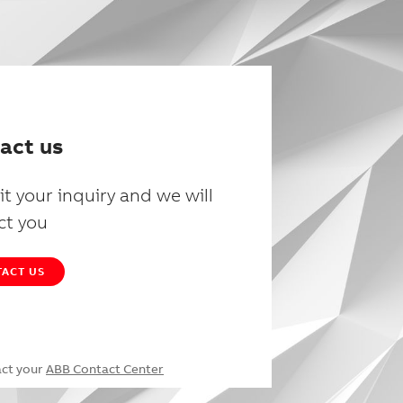
act us
t your inquiry and we will
ct you
ACT US
act your
ABB Contact Center