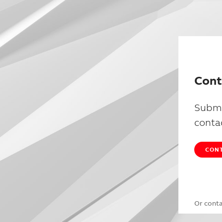
Cont
Submi
conta
CONT
Or cont