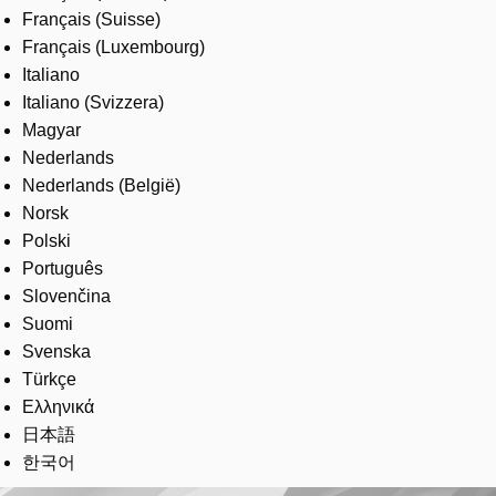
Français (Suisse)
Français (Luxembourg)
Italiano
Italiano (Svizzera)
Magyar
Nederlands
Nederlands (België)
Norsk
Polski
Português
Slovenčina
Suomi
Svenska
Türkçe
Ελληνικά
日本語
한국어